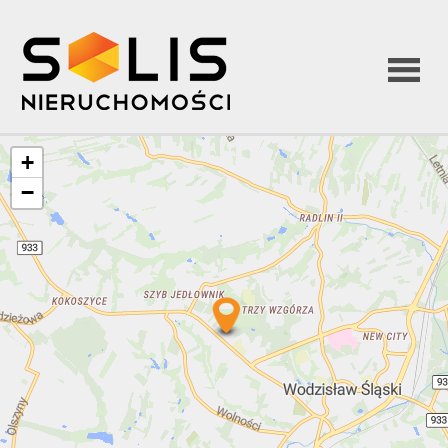
Strona
+
−
główna
O firmie
Oferta
Kredyty