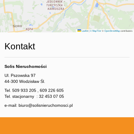
Sesje
Leaflet
|
© MapTiler
©
OpenStreetMap
contributors
foto
Kontakt
Porady
Solis Nieruchomości
Ul. Pszowska 97
RODO
44-300 Wodzisław Śl.
Tel. 509 933 205 , 609 226 605
Tel. stacjonarny : 32 453 07 05
Kontakt
e-mail:
biuro@solisnieruchomosci.pl